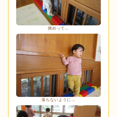
掴めって…
落ちないように…