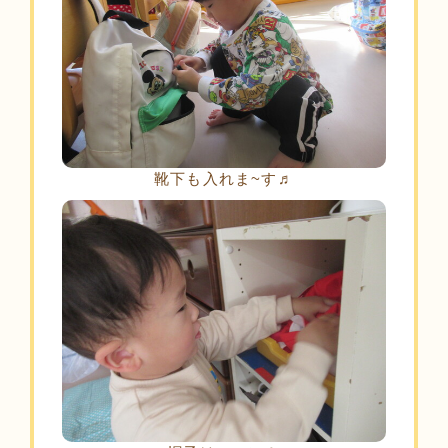
靴下も入れま~す♬