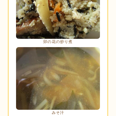
卯の花の炒り煮
みそ汁