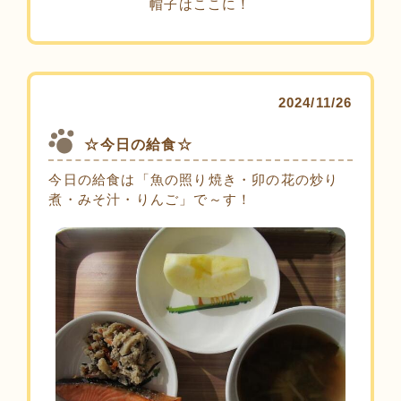
帽子はここに！
2024/11/26
☆今日の給食☆
今日の給食は「魚の照り焼き・卯の花の炒り
煮・みそ汁・りんご」で～す！