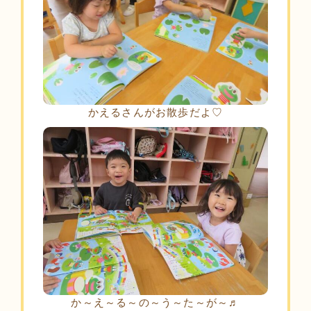
かえるさんがお散歩だよ♡
か～え～る～の～う～た～が～♬