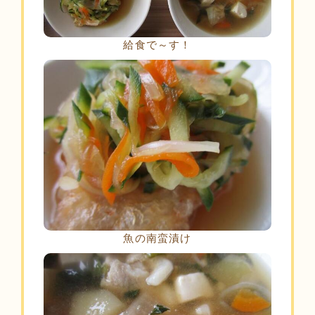
給食で～す！
魚の南蛮漬け