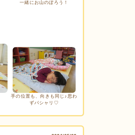
一緒にお山のぼろう！
た
手の位置も、向きも同じ♪思わ
ずパシャリ♡