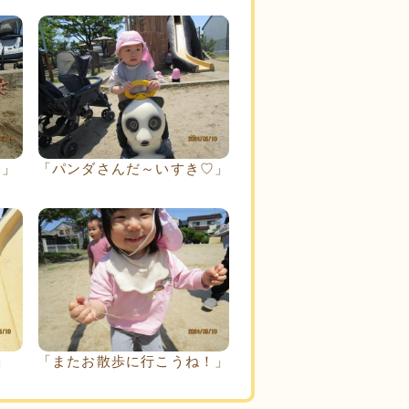
よ」
「パンダさんだ～いすき♡」
」
「またお散歩に行こうね！」