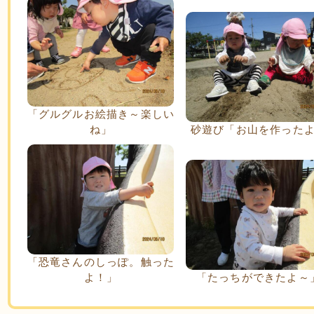
「グルグルお絵描き～楽しい
ね」
砂遊び「お山を作った
「恐竜さんのしっぽ。触った
よ！」
「たっちができたよ～