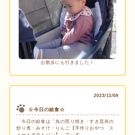
お散歩にも行きました！
2023/11/09
☆今日の給食☆
今日の給食は「魚の照り焼き・すき昆布の
炒り煮・みそ汁・りんご【手作りおやつ ス
ィートポテトパン】」で～す