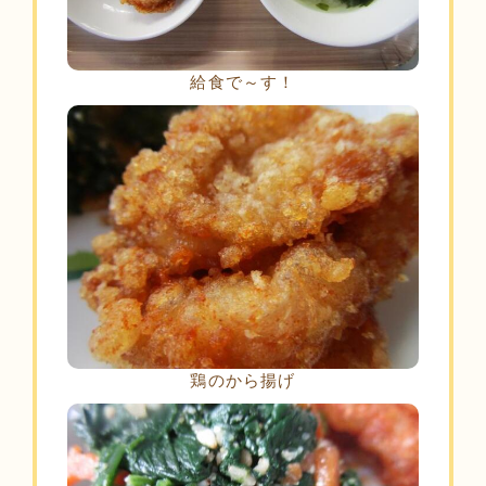
給食で～す！
鶏のから揚げ