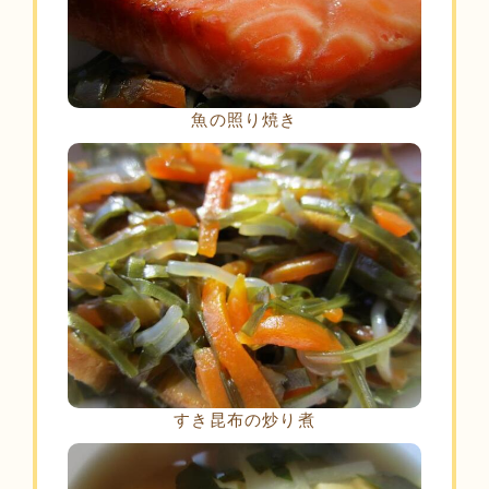
魚の照り焼き
すき昆布の炒り煮