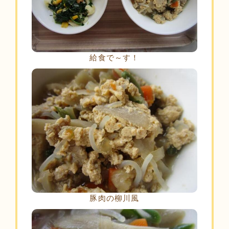
給食で～す！
豚肉の柳川風