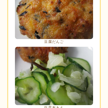
豆腐だんご
塩昆布あえ