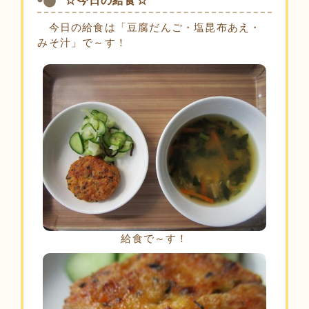
☆今日の給食☆
今日の給食は「豆腐だんご・塩昆布あえ・
みそ汁」で～す！
給食で～す！