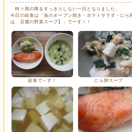
時々雨の降るすっきりしない一日となりました。
今日の給食は「魚のオーブン焼き・ポテトサラダ・にら
は、豆腐の野菜スープ】」でーす！！
給食で～す！
にら卵スープ