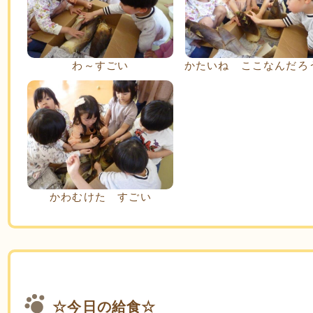
わ～すごい
かたいね ここなんだろ
かわむけた すごい
☆今日の給食☆