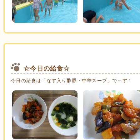
☆今日の給食☆
今日の給食は「なす入り酢豚・中華スープ」で～す！