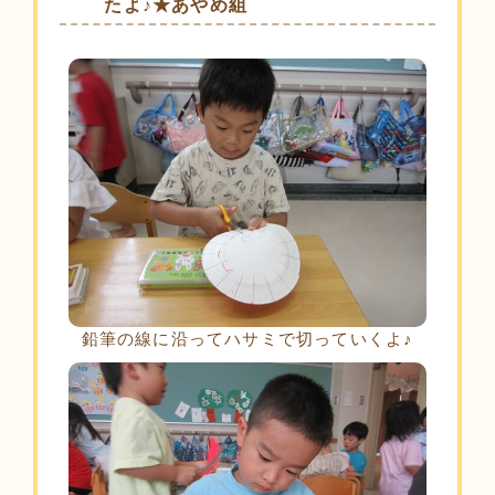
たよ♪★あやめ組
鉛筆の線に沿ってハサミで切っていくよ♪