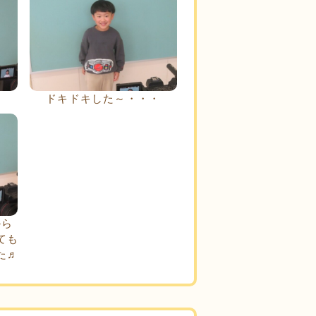
ドキドキした～・・・
から
ても
た♬