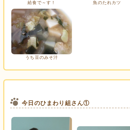
給食で～す！
魚のたれカツ
うち豆のみそ汁
今日のひまわり組さん①