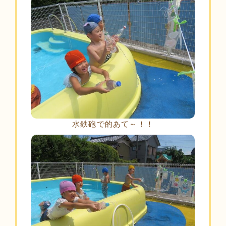
水鉄砲で的あて～！！