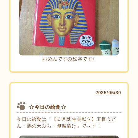
おめんですの絵本です♪
2025/06/30
☆今日の給食☆
今日の給食は「【６月誕生会献立】五目うど
ん・鶏の天ぷら・即席漬け」で～す！