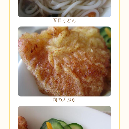
五目うどん
鶏の天ぷら